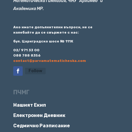
Математическа Гимназия, ЧНУ “Архимед” и
Академика МР.
Ако имате допълнителни въпроси, не се
колебайте да се свържете с нас:
бул. Цариградско шосе № 111К
02/ 971 33 00
088 788 8356
contact@parvamatematicheska.com
Follow
ПЧМГ
Нашият Екип
Електронен Дневник
Седмично Разписание