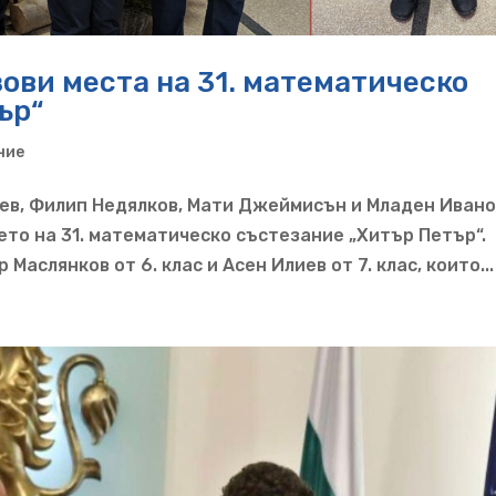
ови места на 31. математическо
ър“
ние
ев, Филип Недялков, Мати Джеймисън и Младен Ивано
ето на 31. математическо състезание „Хитър Петър“.
аслянков от 6. клас и Асен Илиев от 7. клас, които...