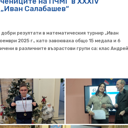
учениците на ПЧМГ в XXXIV
 „Иван Салабашев“
 добри резултати в математическия турнир „Иван
оември 2025 г., като завоюваха общо 15 медала и 6
ичени в различните възрастови групи са: клас Андре