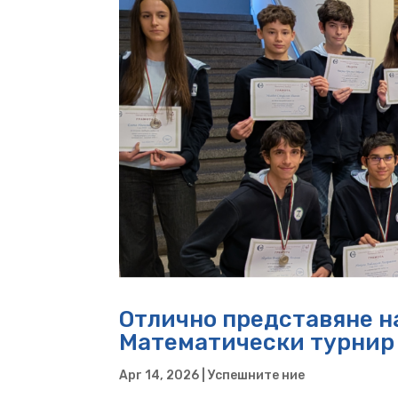
Отлично представяне н
Математически турнир
Apr 14, 2026
|
Успешните ние