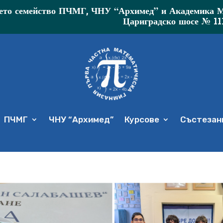
то семейство ПЧМГ, ЧНУ “Архимед” и Академика МР 
Цариградско шосе № 11
ПЧМГ
ЧНУ “Архимед”
Курсове
Състезани