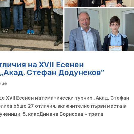
тличия на XVII Есенен
„Акад. Стефан Додунеков“
ние
еде XVII Есенен математически турнир „Акад. Стефан
елиха общо 27 отличия, включително първи места в
ученици: 5. класДимана Борисова – трета