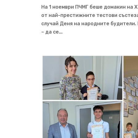
На 1 ноември ПЧМГ беше домакин на 
от най-престижните тестови състеза
случай Деня на народните будители.
– да се...