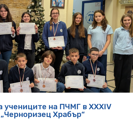
а учениците на ПЧМГ в XXXIV
 „Черноризец Храбър“