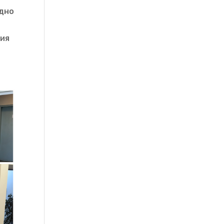
едно
ция