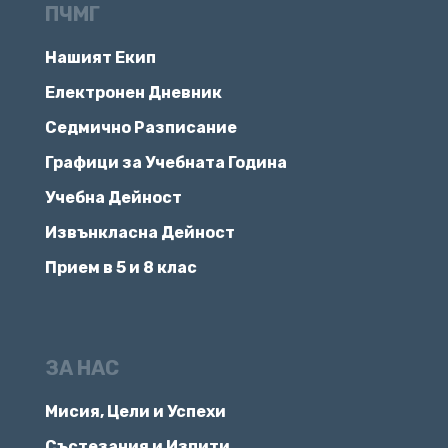
ПЧМГ
Нашият Екип
Електронен Дневник
Седмично Разписание
Графици за Учебната Година
Учебна Дейност
Извънкласна Дейност
Прием в 5 и 8 клас
ЗА НАС
Мисия, Цели и Успехи
Състезания и Изпити