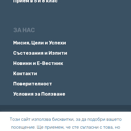
Прием в 5 и 8 клас
ЗА НАС
Мисия, Цели и Успехи
Състезания и Изпити
Новини и Е-Вестник
Контакти
Поверителност
Условия за Ползване
© Всички права запазени | ПЧМГ
Този сайт използва бисквитки, за да подобри вашето
посещение. Ще приемем, че сте съгласни с това, но