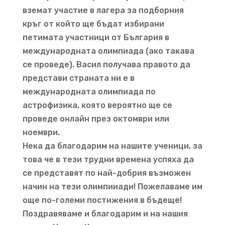
вземат участие в лагера за подборния
кръг от който ще бъдат избирани
петимата участници от България в
международната олимпиада (ако такава
се проведе). Васил получава правото да
представи страната ни е в
международната олимпиада по
астрофизика, която вероятно ще се
проведе онлайн през октомври или
ноември.
Нека да благодарим на нашите ученици, за
това че в тези трудни времена успяха да
се представят по най-добрия възможен
начин на тези олимпииади! Пожелаваме им
още по-големи постижения в бъдеще!
Поздравяваме и благодарим и на нашия