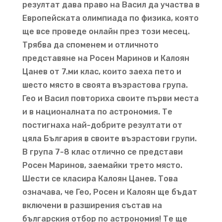
резултат дава право на Васил да участва в
Европейската олимпиада по физика, която
ще все проведе онлайн през този месец.
Трябва да споменем и отличното
представяне на Росен Маринов и Калоян
Цанев от 7.ми клас, които заеха пето и
шесто място в своята възрастова група.
Гео и Васил повториха своите първи места
и в националната по астрономия. Те
постигнаха най-добрите резултати от
цяла България в своите възрастови групи.
В група 7-8 клас отлично се представи
Росен Маринов, заемайки трето място.
Шести се класира Калоян Цанев. Това
означава, че Гео, Росен и Калоян ще бъдат
включени в разширения състав на
българския отбор по астрономия! Те ще