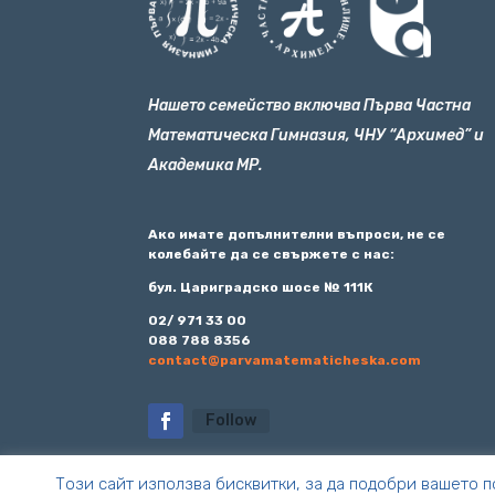
Нашето семейство включва Първа Частна
Математическа Гимназия, ЧНУ “Архимед” и
Академика МР.
Ако имате допълнителни въпроси, не се
колебайте да се свържете с нас:
бул. Цариградско шосе № 111К
02/ 971 33 00
088 788 8356
contact@parvamatematicheska.com
Follow
Този сайт използва бисквитки, за да подобри вашето п