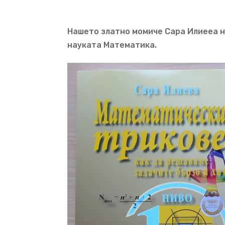
Нашето златно момиче Сара Илиееа на
науката Математика.