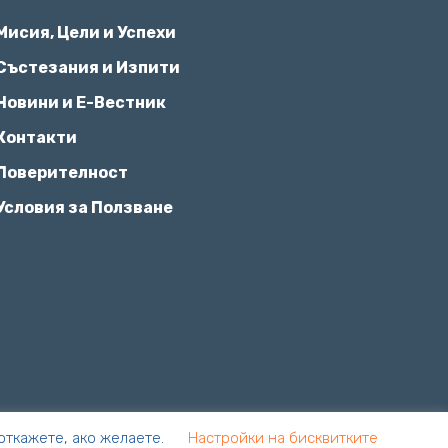
Мисия, Цели и Успехи
Състезания и Изпити
Новини и Е-Вестник
Контакти
Поверителност
Условия за Ползване
 откажете, ако желаете.
Настройки на бисквитките