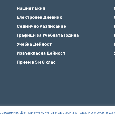
Нашият Екип
Електронен Дневник
Седмично Разписание
Графици за Учебната Година
Учебна Дейност
Извънкласна Дейност
Прием в 5 и 8 клас
осещение. Ще приемем, че сте съгласни с това, но можете да