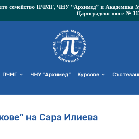
то семейство ПЧМГ, ЧНУ “Архимед” и Академика МР 
Цариградско шосе № 11
ПЧМГ
ЧНУ “Архимед”
Курсове
Състезани
кове” на Сара Илиева