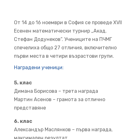
От 14 до 16 ноември в София се проведе XVII
Есенен математически турнир „Акад.
Стефан Додунеков“. Учениците на ПЧМГ
спечелиха общо 27 отличия, включително
първи места в четири възрастови групи.
Наградени ученици:
5. клас
Димана Борисова – трета награда
Мартин Асенов – грамота за отлично
представяне
6. клас
Александър Маслянков – първа награда,
максимален резултат