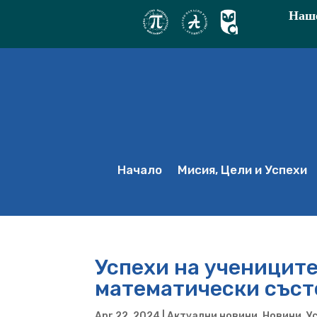
Наше
Начало
Мисия, Цели и Успехи
Успехи на учениците
математически съст
Apr 22, 2024
|
Актуални новини
,
Новини
,
У