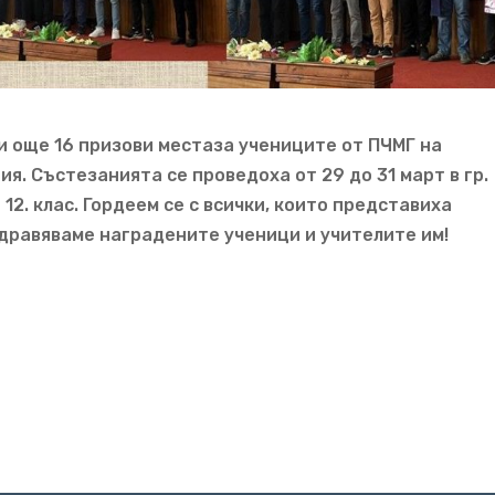
и още 16 призови местаза учениците от ПЧМГ на
. Състезанията се проведоха от 29 до 31 март в гр.
. – 12. клас. Гордеем се с всички, които представиха
дравяваме наградените ученици и учителите им!