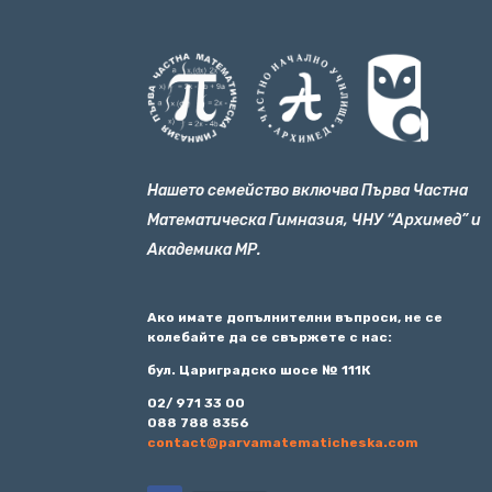
Нашето семейство включва Първа Частна
Математическа Гимназия, ЧНУ “Архимед” и
Академика МР.
Ако имате допълнителни въпроси, не се
колебайте да се свържете с нас:
бул. Цариградско шосе № 111К
02/ 971 33 00
088 788 8356
contact@parvamatematicheska.com