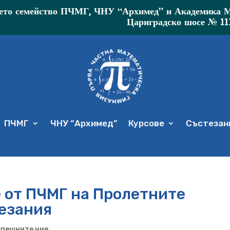
то семейство ПЧМГ, ЧНУ “Архимед” и Академика МР 
Цариградско шосе № 11
ПЧМГ
ЧНУ “Архимед”
Курсове
Състезани
 от ПЧМГ на Пролетните
езания
спешните ние