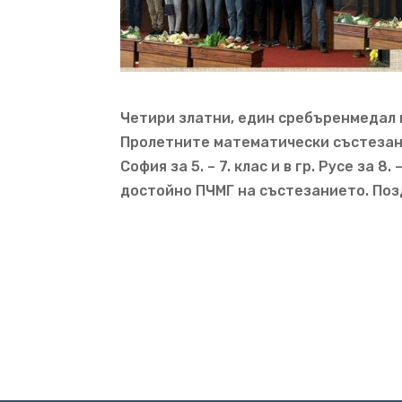
Четири златни, един сребъренмедал 
Пролетните математически състезания
София за 5. – 7. клас и в гр. Русе за 8
достойно ПЧМГ на състезанието. Поз