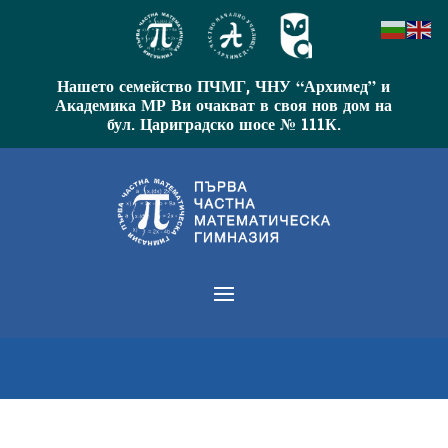
Нашето семейство ПЧМГ, ЧНУ “Архимед” и
Академика МР Ви очакват в своя нов дом на
бул. Цариградско шосе № 111К.