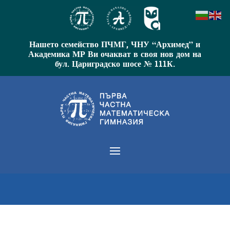
Нашето семейство ПЧМГ, ЧНУ “Архимед” и
Академика МР Ви очакват в своя нов дом на
бул. Цариградско шосе № 111К.