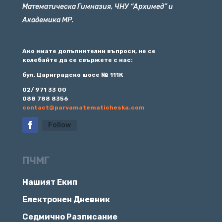
Математическа Гимназия, ЧНУ “Архимед” и
Академика МР.
Ако имате допълнителни въпроси, не се
колебайте да се свържете с нас:
бул. Цариградско шосе № 111К
02/ 971 33 00
088 788 8356
contact@parvamatematicheska.com
Follow
ПЧМГ
Нашият Екип
Електронен Дневник
Седмично Разписание