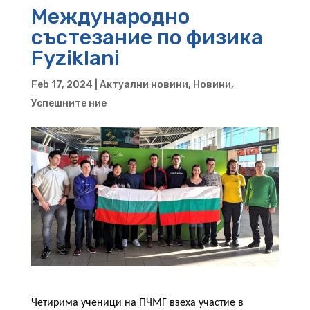
Международно
състезание по физика
Fyziklani
Feb 17, 2024
|
Актуални новини
,
Новини
,
Успешните ние
Четирима
ученици
на
ПЧМГ
взеха
участие
в