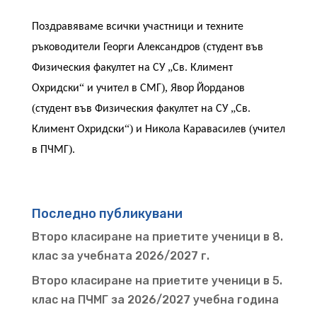
Поздравяваме
всички
участници
и
техните
(
ръководители
Георги
Александров
студент
във
„
.
Физическия
факултет
на
СУ
Св
Климент
“
),
Охридски
и
учител
в
СМГ
Явор
Йорданов
(
„
.
студент
във
Физическия
факултет
на
СУ
Св
“)
(
Климент
Охридски
и
Никола
Каравасилев
учител
).
в
ПЧМГ
Последно публикувани
Второ класиране на приетите ученици в 8.
клас за учебната 2026/2027 г.
Второ класиране на приетите ученици в 5.
клас на ПЧМГ за 2026/2027 учебна година