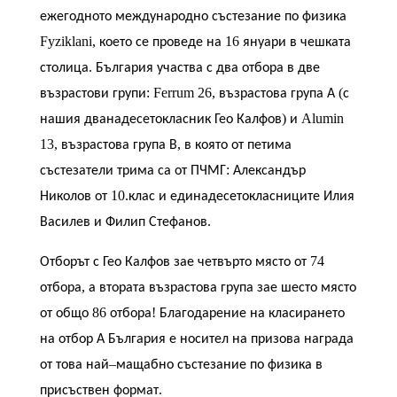
ежегодното
международно
състезание
по
физика
Fyziklani,
16
което
се
проведе
на
януари
в
чешката
.
столица
България
участва
с
два
отбора
в
две
: Ferrum 26,
(
възрастови
групи
възрастова
група
А
с
)
Alumin
нашия
дванадесетокласник
Гео
Калфов
и
13,
,
възрастова
група
В
в
която
от
петима
:
състезатели
трима
са
от
ПЧМГ
Александър
10.
Николов
от
клас
и
единадесетокласниците
Илия
.
Василев
и
Филип
Стефанов
74
Отборът
с
Гео
Калфов
зае
четвърто
място
от
,
отбора
а
втората
възрастова
група
зае
шесто
място
86
!
от
общо
отбора
Благодарение
на
класирането
на
отбор
А
България
е
носител
на
призова
награда
–
от
това
най
мащабно
състезание
по
физика
в
.
присъствен
формат