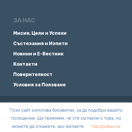
ЗА НАС
Мисия, Цели и Успехи
Състезания и Изпити
Новини и Е-Вестник
Контакти
Поверителност
Условия за Ползване
© Всички права запазени | ПЧМГ
Този сайт използва бисквитки, за да подобри вашето
посещение. Ще приемем, че сте съгласни с това, но
Сайтът е създаден с
❤️
от
Bonkers
можете да откажете, ако желаете.
Настройки на