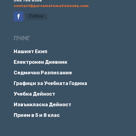
088 788 8356
contact@parvamatematicheska.com
Follow
ПЧМГ
Нашият Екип
Електронен Дневник
Седмично Разписание
Графици за Учебната Година
Учебна Дейност
Извънкласна Дейност
Прием в 5 и 8 клас