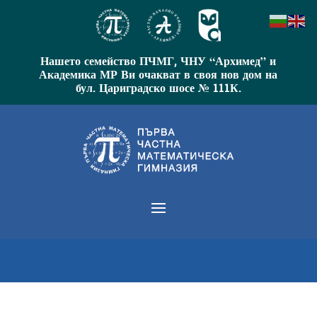
Нашето семейство ПЧМГ, ЧНУ “Архимед” и
Академика МР Ви очакват в своя нов дом на
бул. Цариградско шосе № 111К.