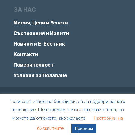
ЗА НАС
Мисия, Цели и Успехи
Състезания и Изпити
Новини и Е-Вестник
Контакти
Поверителност
Условия за Ползване
© Всички права запазени | ПЧМГ
Този сайт използва бисквитки, за да подобри вашето
посещение. Ще приемем, че сте съгласни с това, но
Сайтът е създаден с
❤️
от
Bonkers
можете да откажете, ако желаете.
Настройки на
Creative
.
бисквитките
Приемам