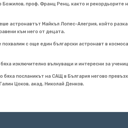
р Божилов, проф. Франц Ренц, както и рекордьорите 
еше астронавтът Майкъл Лопес-Алегрия, който разка
правени към него от децата.
е похвалим с още един български астронавт в космоса
 бяха изключително вълнуващи и интересни за учени
о бяха посланикът на САЩ в България негово превъз
алин Цоков, акад. Николай Денков.