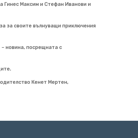
на Гинес Максим и Стефан Иванови и
за за своите вълнуващи приключения
 – новина, посрещната с
ците.
ходителство Кенет Мертен,