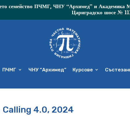
то семейство ПЧМГ, ЧНУ “Архимед” и Академика МР 
Цариградско шосе № 11
ПЧМГ
ЧНУ “Архимед”
Курсове
Състезани
a Calling 4.0, 2024