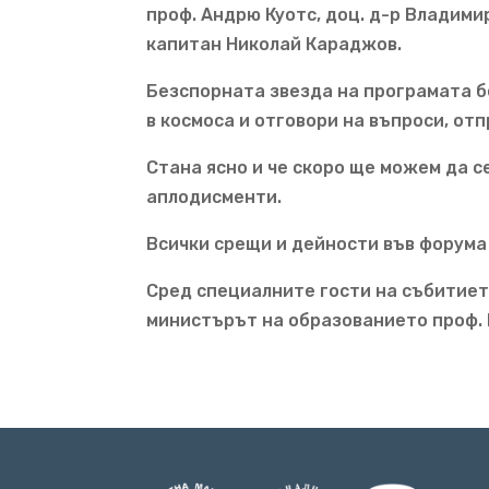
проф. Андрю Куотс, доц. д-р Владими
капитан Николай Караджов.
Безспорната звезда на програмата б
в космоса и отговори на въпроси, от
Стана ясно и че скоро ще можем да с
аплодисменти.
Всички срещи и дейности във форума
Сред специалните гости на събитиет
министърът на образованието проф. Г