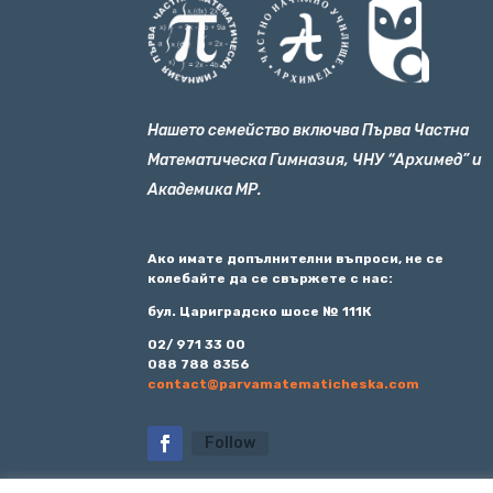
Нашето семейство включва Първа Частна
Математическа Гимназия, ЧНУ “Архимед” и
Академика МР.
Ако имате допълнителни въпроси, не се
колебайте да се свържете с нас:
бул. Цариградско шосе № 111К
02/ 971 33 00
088 788 8356
contact@parvamatematicheska.com
Follow