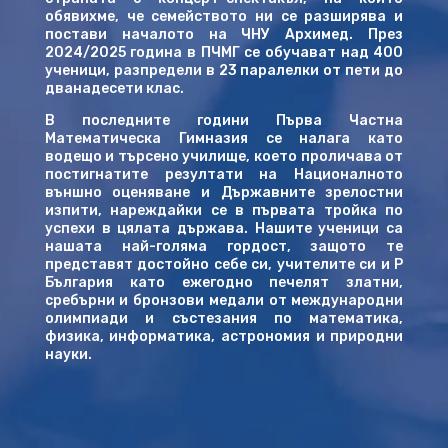
обявихме, че семейството ни се разширява и
постави началото на ЧНУ Архимед. През
2024/2025 година в ПЧМГ се обучават над 400
ученици, разпредели в 23 паралелки от пети до
дванадесети клас.
В последните години Първа Частна
Математическа Гимназия се налага като
водещо и търсено училище, което проличава от
постигнатите резултати на Националното
външно оценяване и Държавните зрелостни
изпити, нареждайки се в първата тройка по
успехи в цялата държава. Нашите ученици са
нашата най-голяма гордост, защото те
представят достойно себе си, учителите си и Р
България като ежегодно печелят златни,
сребърни и бронзови медали от международни
олимпиади и състезания по математика,
физика, информатика, астрономия и природни
науки.