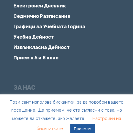
Електронен Дневник
Седмично Разписание
Графици за Учебната Година
Учебна Дейност
Извънкласна Дейност
Прием в 5 и 8 клас
ЗА НАС
Мисия, Цели и Успехи
Този сайт използва бисквитки, за да подобри вашето
посещение. Ще приемем, че сте съгласни с това, но
Състезания и Изпити
можете да откажете, ако желаете.
Настройки на
Новини и Е-Вестник
бисквитките
Приемам
Контакти