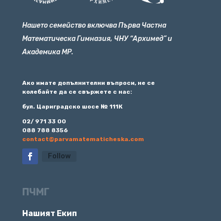
Нашето семейство включва Първа Частна
Математическа Гимназия, ЧНУ “Архимед” и
Академика МР.
Ако имате допълнителни въпроси, не се
колебайте да се свържете с нас:
бул. Цариградско шосе № 111К
02/ 971 33 00
088 788 8356
contact@parvamatematicheska.com
Follow
ПЧМГ
Нашият Екип