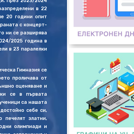
ци. През 2023/2024
разпределени в 22
ме 20 години опит
раната с концерт-
то ни се разширява
024/2025 година в
ели в 23 паралелки
ческа Гимназия се
оето проличава от
ъншно оценяване и
йки се в първата
 ученици са нашата
достойно себе си,
о печелят златни,
одни олимпиади и