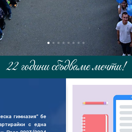
22 години сбъдваме мечти!
еска гимназия” бе
артирайки с една