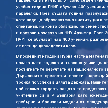
паралелка в пети клас от само седем учени
учебна година ПЧМГ обучава 400 ученици, 
паралелки. През същата година празнувах
като водеща образователна институция в ст
спектакъл, на който обявихме, че семейство
и постави началото на ЧНУ Архимед. През 2
ПЧМГ се обучават над 400 ученици, разпред
от пети до дванадесети клас.
В последните години Първа Частна Математи
налага като водещо и търсено училище, к
постигнатите резултати на Националното в
Държавните зрелостни изпити, нарежда
тройка по успехи в цялата държава. Нашите
най-голяма гордост, защото те представят 
учителите си и Р България като ежегодн
сребърни и бронзови медали от междунар