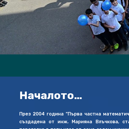
Video
Player
Началото…
През 2004 година “Първа частна математич
създадена от инж. Марияна Влъчкова, ст