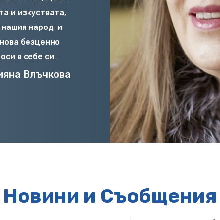
та и изкуствата,
 нашия народ
и
онова безценно
оси в себе си.
ияна Влъчкова
Новини и Съобщения