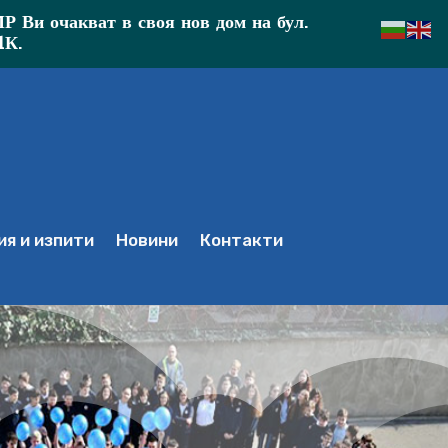
Ви очакват в своя нов дом на бул.
1К.
я и изпити
Новини
Контакти