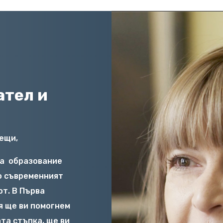
ател и
ещи,
на
образование
о съвременният
от. В Първа
я ще ви помогнем
та стъпка, ще ви