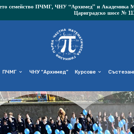
то семейство ПЧМГ, ЧНУ “Архимед” и Академика МР 
Цариградско шосе № 11
ПЧМГ
ЧНУ “Архимед”
Курсове
Състезани