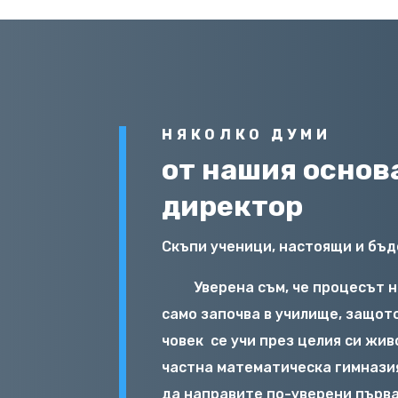
НЯКОЛКО ДУМИ
от нашия основ
директор
Скъпи ученици, настоящи и бъд
Уверена съм, че процесът 
само започва в училище, защот
човек
се учи през целия си жив
частна математическа гимнази
да направите по-уверени първа