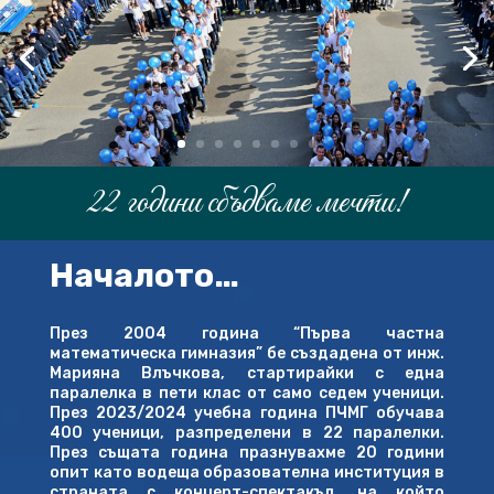
22 години сбъдваме мечти!
Video
Началото…
Player
През 2004 година “Първа частна
математическа гимназия” бе създадена от инж.
Марияна Влъчкова, стартирайки с една
паралелка в пети клас от само седем ученици.
През 2023/2024 учебна година ПЧМГ обучава
400 ученици, разпределени в 22 паралелки.
През същата година празнувахме 20 години
опит като водеща образователна институция в
страната с концерт-спектакъл, на който