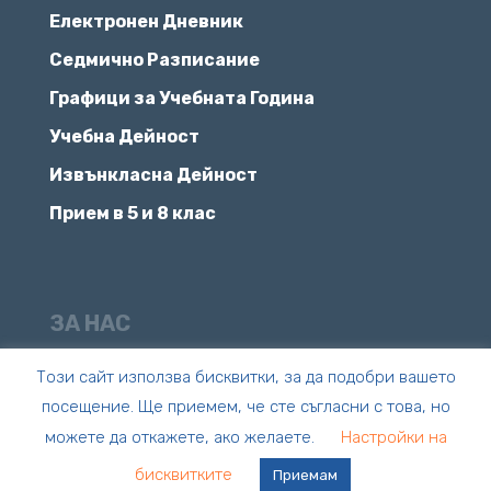
Електронен Дневник
Седмично Разписание
Графици за Учебната Година
Учебна Дейност
Извънкласна Дейност
Прием в 5 и 8 клас
ЗА НАС
Мисия, Цели и Успехи
Този сайт използва бисквитки, за да подобри вашето
посещение. Ще приемем, че сте съгласни с това, но
Състезания и Изпити
можете да откажете, ако желаете.
Настройки на
Новини и Е-Вестник
бисквитките
Приемам
Контакти