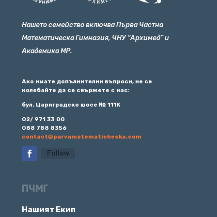
Нашето семейство включва Първа Частна
Математическа Гимназия, ЧНУ “Архимед” и
Академика МР.
Ако имате допълнителни въпроси, не се
колебайте да се свържете с нас:
бул. Цариградско шосе № 111К
02/ 971 33 00
088 788 8356
contact@parvamatematicheska.com
Follow
ПЧМГ
Нашият Екип