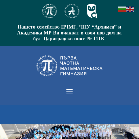
Нашето семейство ПЧМГ, ЧНУ “Архимед” и
Академика МР Ви очакват в своя нов дом на
бул. Цариградско шосе № 111К.