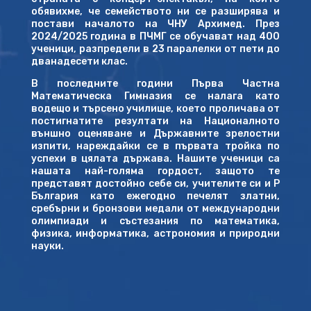
обявихме, че семейството ни се разширява и
постави началото на ЧНУ Архимед. През
2024/2025 година в ПЧМГ се обучават над 400
ученици, разпредели в 23 паралелки от пети до
дванадесети клас.
В последните години Първа Частна
Математическа Гимназия се налага като
водещо и търсено училище, което проличава от
постигнатите резултати на Националното
външно оценяване и Държавните зрелостни
изпити, нареждайки се в първата тройка по
успехи в цялата държава. Нашите ученици са
нашата най-голяма гордост, защото те
представят достойно себе си, учителите си и Р
България като ежегодно печелят златни,
сребърни и бронзови медали от международни
олимпиади и състезания по математика,
физика, информатика, астрономия и природни
науки.