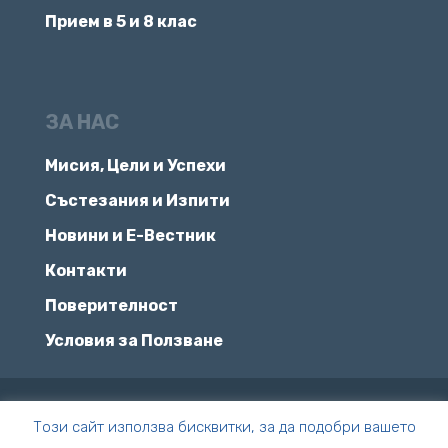
Прием в 5 и 8 клас
ЗА НАС
Мисия, Цели и Успехи
Състезания и Изпити
Новини и Е-Вестник
Контакти
Поверителност
Условия за Ползване
© Всички права запазени | ПЧМГ
Този сайт използва бисквитки, за да подобри вашето