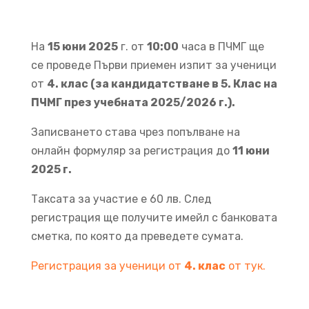
На
15 юни 2025
г. от
10:00
часа в ПЧМГ ще
се проведе Първи приемен изпит за ученици
от
4. клас (за кандидатстване в 5. Клас на
ПЧМГ през учебната 2025/2026 г.).
Записването става чрез попълване на
онлайн формуляр за регистрация до
11 юни
2025 г.
Таксата за участие е 60 лв. След
регистрация ще получите имейл с банковата
сметка, по която да преведете сумата.
Регистрация за ученици от
4. клас
от тук.