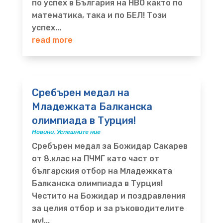
по успех в България на НВО както по
математика, така и по БЕЛ! Този
успех...
read more
Сребърен медал на
Младежката Балканска
олимпиада в Турция!
Новини
,
Успешните ние
Сребърен медал за Божидар Сакарев
от 8.клас на ПЧМГ като част от
българския отбор на Младежката
Балканска олимпиада в Турция!
Честито на Божидар и поздравления
за целия отбор и за ръководителите
му!...