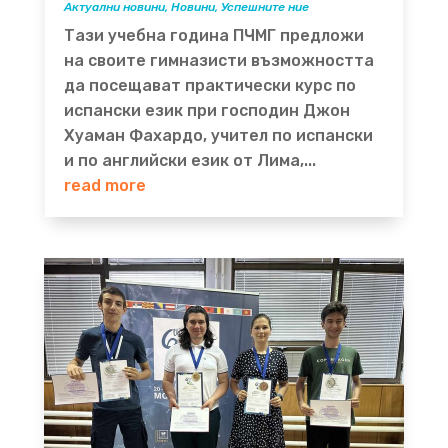
Актуални новини
,
Новини
,
Успешните ние
Тази учебна година ПЧМГ предложи
на своите гимназисти възможността
да посещават практически курс по
испански език при господин Джон
Хуаман Фахардо, учител по испански
и по английски език от Лима,...
read more