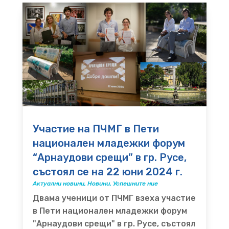
Участие на ПЧМГ в Пети
национален младежки форум
“Арнаудови срещи” в гр. Русе,
състоял се на 22 юни 2024 г.
Актуални новини
,
Новини
,
Успешните ние
Двама ученици от ПЧМГ взеха участие
в Пети национален младежки форум
"Арнаудови срещи" в гр. Русе, състоял