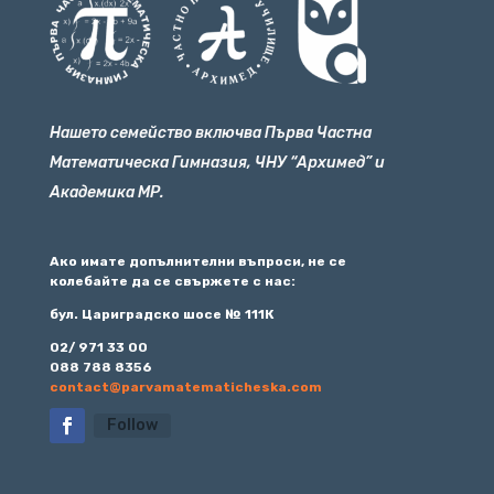
Нашето семейство включва Първа Частна
Математическа Гимназия, ЧНУ “Архимед” и
Академика МР.
Ако имате допълнителни въпроси, не се
колебайте да се свържете с нас:
бул. Цариградско шосе № 111К
02/ 971 33 00
088 788 8356
contact@parvamatematicheska.com
Follow