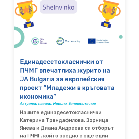
Единадесетокласнички от
ПЧМГ впечатлиха журито на
JA Bulgaria за европейския
проект “Младежи в кръговата
икономика”
Актуални новини
,
Новини
,
Успешните ние
Нашите единадесетокласнички
Катерина Трендафилова, Зорница
Янева и Диана Андреева са отборът
на ПЧМГ, който заедно с още един