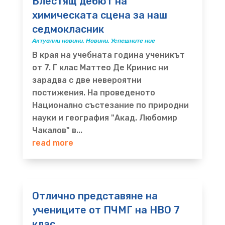
Блестящ дебют на
химическата сцена за наш
седмокласник
Актуални новини
,
Новини
,
Успешните ние
В края на учебната година ученикът
от 7. Г клас Маттео Де Кринис ни
зарадва с две невероятни
постижения. На проведеното
Национално състезание по природни
науки и география "Акад. Любомир
Чакалов" в...
read more
Отлично представяне на
учениците от ПЧМГ на НВО 7
клас