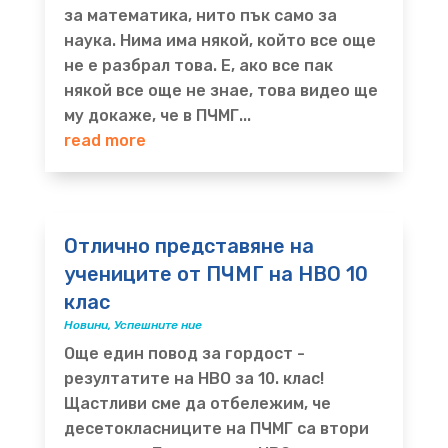
за математика, нито пък само за
наука. Нима има някой, който все още
не е разбрал това. Е, ако все пак
някой все още не знае, това видео ще
му докаже, че в ПЧМГ...
read more
Отлично представяне на
учениците от ПЧМГ на НВО 10
клас
Новини
,
Успешните ние
Още един повод за гордост -
резултатите на НВО за 10. клас!
Щастливи сме да отбележим, че
десетокласниците на ПЧМГ са втори