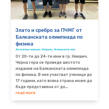
Злато и сребро за ПЧМГ от
Балканската олимпиада по
физика
Актуални новини
,
Новини
,
Успешните ние
От 20-ти до 24-ти юни в гр. Никшич,
Черна гора се проведе шестото
издание на Балканската олимпиада
по физика. В нея участват ученици до
17 години, като всяка страна може да
бъде представена от до...
read more