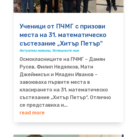
Ученици от ПЧМГ с призови
места на 31. математическо
състезание „Хитър Петър“
Актуални новини
,
Успешните ние
Осмокласниците на ПЧМГ – Дамян
Русев, Филип Недялков, Мати
Джеймисън и Младен Иванов –
завоюваха първите места в
класирането на 31. математическо
състезание „Хитър Петър“. Отлично
се представиха и...
read more