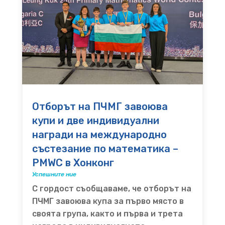
Отборът на ПЧМГ завоюва
купи и две индивидуални
награди на международно
състезание по математика –
PMWC в Хонконг
Успешните ние
С гордост съобщаваме, че отборът на
ПЧМГ завоюва купа за първо място в
своята група, както и първа и трета