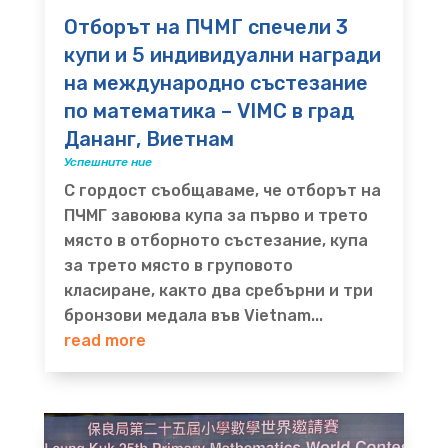
Отборът на ПЧМГ спечели 3
купи и 5 индивидуални награди
на международно състезание
по математика – VIMC в град
Дананг, Виетнам
Успешните ние
С гордост съобщаваме, че отборът на
ПЧМГ завоюва купа за първо и трето
място в отборното състезание, купа
за трето място в груповото
класиране, както два сребърни и три
бронзови медала във Vietnam...
read more