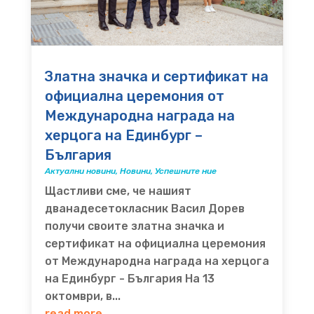
Златна значка и сертификат на
официална церемония от
Международна награда на
херцога на Единбург –
България
Актуални новини
,
Новини
,
Успешните ние
Щастливи сме, че нашият
дванадесетокласник Васил Дорев
получи своите златна значка и
сертификат на официална церемония
от Международна награда на херцога
на Единбург - България На 13
октомври, в...
read more