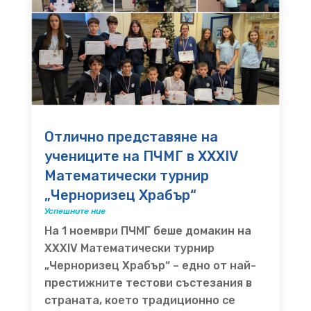
Отлично представяне на
учениците на ПЧМГ в XXXIV
Математически турнир
„Черноризец Храбър“
Успешните ние
На 1 ноември ПЧМГ беше домакин на
XXXIV Математически турнир
„Черноризец Храбър“ – едно от най-
престижните тестови състезания в
страната, което традиционно се