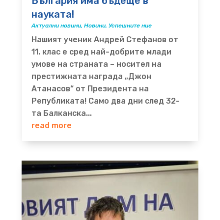
България има бъдеще в
науката!
Актуални новини
,
Новини
,
Успешните ние
Нашият ученик Андрей Стефанов от
11. клас е сред най-добрите млади
умове на страната – носител на
престижната награда „Джон
Атанасов“ от Президента на
Републиката! Само два дни след 32-
та Балканска...
read more