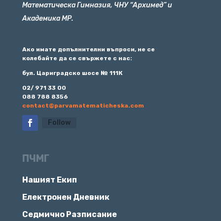
Математическа Гимназия, ЧНУ “Архимед” и
Академика МР.
Ако имате допълнителни въпроси, не се
колебайте да се свържете с нас:
бул. Цариградско шосе № 111К
02/ 971 33 00
088 788 8356
contact@parvamatematicheska.com
Follow
ПЧМГ
Нашият Екип
Електронен Дневник
Седмично Разписание